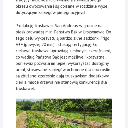
okresu owocowania i są opisane w rozdziale wyżej
dotyczącym zabiegów pielęgnacyjnych.
Produkcję truskawek San Andreas w gruncie na
płask prowadzą m.in. Państwo Bąk w Urszymowie. Do
tego celu wykorzystują bardzo silne sadzonki Frigo
A++ (powyżej 20 mm) i stosują fertygację. Co
ciekawe truskawki uprawiają z młodymi czereśniami,
co według Państwa Bąk jest możliwe i korzystne,
ponieważ pozwala im lepiej wykorzystać dostępny
areał, stosowane zabiegów ochronne dla obu roślin
są zbliżone, czereśnie dają truskawkom dodatkowy
cień a młode drzewa nie stanowią konkurencji dla
truskawek.