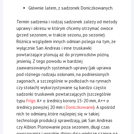
Głównie latem, z sadzonek Doniczkowanych.
Termin sadzenia i rodzaj sadzonek zależy od metody
uprawy i okresu w którym chcemy otrzymać owoce
(przed sezonem, w trakcie sezonu, po sezonie).
Różnica względem innych odmian polega na tym, że
wyłącznie San Andreas i inne truskawki
powtarzające plonują aż do przymrozków późną
jesienią. Z tego powodu w bardziej
zaawansowanych systemach uprawy (jak uprawa
pod różnego rodzaju osłonami, na podniesionych
zagonach, a szczególnie w podłożach na rynnach
czy stołach) wykorzystywane są bardzo często
sadzonki truskawek powtarzających (szczególnie
typu
Frigo
A+ o średnicy korony 15-20 mm, A++ o
średnicy powyżej 20 mm i
Doniczkowane
). A spośród
nich te odmiany, które najlepiej się w takiej
technologii produkcji sprawdzają, jak San Andreas
czy Albion. Plonowanie poza sezonem, długi czas
owocowania i wysokie zbiory dają większe szanse na