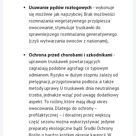
Usuwanie pędów rozłogowych
- wykonuje
się możliwie jak najszybciej. Brak możliwości
rozmnażania wegetatywnego przyśpiesza
owocowanie, stymuluje truskawki do
sprawniejszego rozmnażania generatywnego
(czyli wytwarzania owoców z nasionami),
Ochrona przed chorobami i szkodnikami
-
uprawom truskawek powtarzających
zagrażają podobne agrofagi co typowym
odmianom. Ryzyko w dużym stopniu zależy od
pielęgnacji, przygotowania podłoża, a także
metody uprawy. U truskawek dnia neutralnego
trzeba, jednakże wziąć pod uwagę dodatkowy
aspekt. To rośliny, które mają długi okres
owocowania. Dlatego do ochrony –
profilaktycznej – i doraźnej przez większą
część sezonu można wykorzystywać jedynie
preparaty ekologiczne bądź Środki Ochrony
Roślin o bardzo krótkim okresie karencji. W