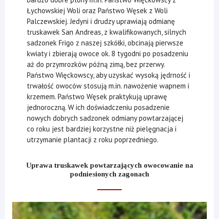
Łychowskiej Woli oraz Państwo Węsek z Woli
Palczewskiej. Jedyni i drudzy uprawiają odmianę
truskawek San Andreas, z kwalifikowanych, silnych
sadzonek Frigo z naszej szkółki, obcinają pierwsze
kwiaty i zbierają owoce ok. 8 tygodni po posadzeniu
aż do przymrozków późną zimą, bez przerwy.
Państwo Więckowscy, aby uzyskać wysoką jędrność i
trwałość owoców stosują m.in. nawożenie wapnem i
krzemem. Państwo Węsek praktykują uprawę
jednoroczną. W ich doświadczeniu posadzenie
nowych dobrych sadzonek odmiany powtarzającej
co roku jest bardziej korzystne niż pielęgnacja i
utrzymanie plantacji z roku poprzedniego.
Uprawa truskawek powtarzających owocowanie na
podniesionych zagonach