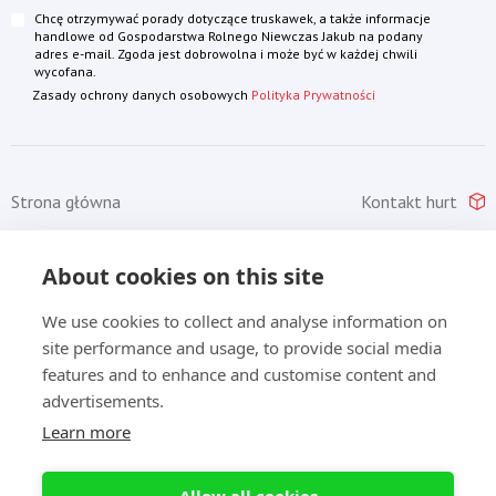
Chcę otrzymywać porady dotyczące truskawek, a także informacje
handlowe od Gospodarstwa Rolnego Niewczas Jakub na podany
adres e-mail. Zgoda jest dobrowolna i może być w każdej chwili
wycofana.
Zasady ochrony danych osobowych
Polityka Prywatności
Footer main
Footer kontakt
Strona główna
Kontakt hurt
Oferta
Sklep detaliczny
About cookies on this site
Jakość
English version
O nas
Deutsche Version
We use cookies to collect and analyse information on
site performance and usage, to provide social media
Uprawa
Русская версия
features and to enhance and customise content and
Dostawa
advertisements.
Learn more
Footer regulamin
Polityka prywatnosci
Regulamin
Allow all cookies