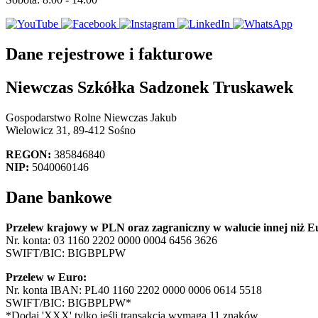
Dane rejestrowe i fakturowe
Niewczas Szkółka Sadzonek Truskawek
Gospodarstwo Rolne Niewczas Jakub
Wielowicz 31, 89-412 Sośno
REGON:
385846840
NIP:
5040060146
Dane bankowe
Przelew krajowy w PLN oraz zagraniczny w walucie innej niż E
Nr. konta: 03 1160 2202 0000 0004 6456 3626
SWIFT/BIC: BIGBPLPW
Przelew w Euro:
Nr. konta IBAN: PL40 1160 2202 0000 0006 0614 5518
SWIFT/BIC: BIGBPLPW*
*Dodaj 'XXX' tylko jeśli transakcja wymaga 11 znaków.