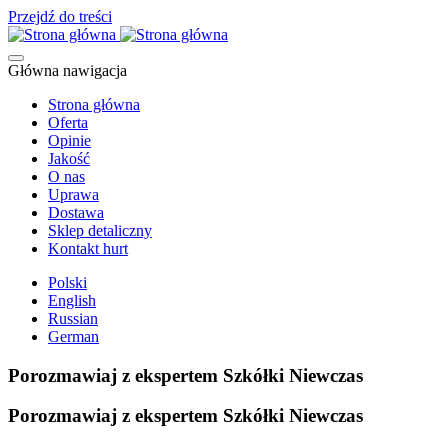
Przejdź do treści
Główna nawigacja
Strona główna
Oferta
Opinie
Jakość
O nas
Uprawa
Dostawa
Sklep detaliczny
Kontakt hurt
Polski
English
Russian
German
Porozmawiaj z ekspertem Szkółki Niewczas
Porozmawiaj z ekspertem Szkółki Niewczas