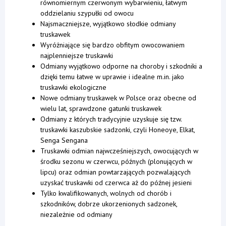
równomiernym czerwonym wybarwieniu, łatwym
oddzielaniu szypułki od owocu
Najsmaczniejsze, wyjątkowo słodkie odmiany
truskawek
Wyróżniające się bardzo obfitym owocowaniem
najplenniejsze truskawki
Odmiany wyjątkowo odporne na choroby i szkodniki a
dzięki temu łatwe w uprawie i idealne m.in. jako
truskawki ekologiczne
Nowe odmiany truskawek w Polsce oraz obecne od
wielu lat, sprawdzone gatunki truskawek
Odmiany z których tradycyjnie uzyskuje się tzw.
truskawki kaszubskie sadzonki, czyli Honeoye, Elkat,
Senga Sengana
Truskawki odmian najwcześniejszych, owocujących w
środku sezonu w czerwcu, późnych (plonujących w
lipcu) oraz odmian powtarzających pozwalających
uzyskać truskawki od czerwca aż do późnej jesieni
Tylko kwalifikowanych, wolnych od chorób i
szkodników, dobrze ukorzenionych sadzonek,
niezależnie od odmiany