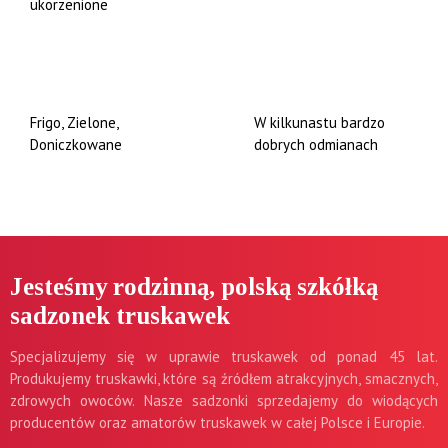
ukorzenione
Frigo, Zielone,
W kilkunastu bardzo
Doniczkowane
dobrych odmianach
Jesteśmy rodzinną, polską szkółką
sadzonek truskawek
Specjalizujemy się w uprawie truskawek od ponad 45 lat.
Produkujemy truskawki, które są źródłem atrakcyjnych, smacznych,
zdrowych owoców. Nasze sadzonki sprzedajemy do wiodących
producentów oraz amatorów truskawek w całej Polsce i Europie.